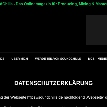
Chills - Das Onlinemagazin für Producing, Mixing & Maste
ADS
ÜBER MICH
WERDE TEIL VON SOUNDCHILLS
MCS – MEDI
DATENSCHUTZERKLÄRUNG
ung der Webseite
https://soundchills.de
nachfolgend „Webseite“ 