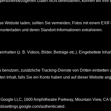
ersonenbezogenen Daten nicht bereitstellen, können wir Ihre E
diese Website laden, sollten Sie vermeiden, Fotos mit einem E
erunterladen und deren Standort-Informationen extrahieren.
inhalten (z. B. Videos, Bilder, Beiträge etc.). Eingebettete Inh
nutzen, zusätzliche Tracking-Dienste von Dritten einbetten un
eten Inhalt, falls Sie ein Konto haben und auf dieser Website an
ers Google LLC, 1600 Amphitheatre Parkway, Mountain View, CA 
/adssettings.google.com/authenticated .