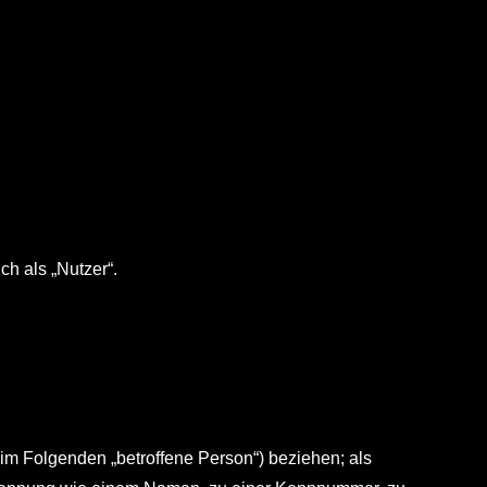
h als „Nutzer“.
 (im Folgenden „betroffene Person“) beziehen; als