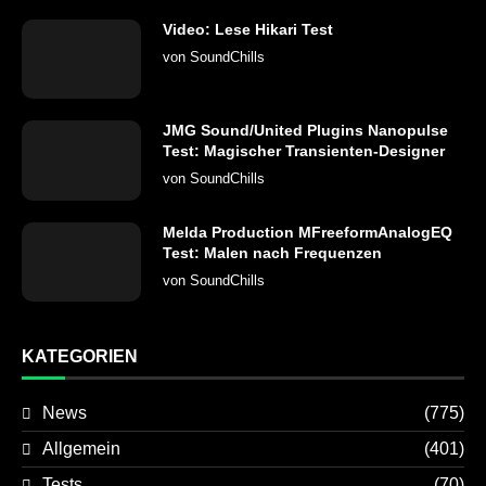
Video: Lese Hikari Test
von
SoundChills
JMG Sound/United Plugins Nanopulse
Test: Magischer Transienten-Designer
von
SoundChills
Melda Production MFreeformAnalogEQ
Test: Malen nach Frequenzen
von
SoundChills
KATEGORIEN
News
(775)
Allgemein
(401)
Tests
(70)