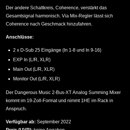
Der andere Schaltkreis, Coherence, verstärkt das
Gesamtsignal harmonisch. Via Mix-Regler lässt sich
Coherence nach Geschmack hinzufahren.
Anschlüsse:
2 x D-Sub 25 Eingänge (In 1-8 und In 9-16)
EXP In (L/R, XLR)
Main Out (L/R, XLR)
Monitor Out (L/R, XLR)
Der Dangerous Music 2-Bus-XT Analog Summing Mixer
kommt im 19-Zoll-Format und nimmt 1HE im Rack in
Anspruch.
Verfügbar ab:
September 2022
Preis (UVP):
keine Angaben