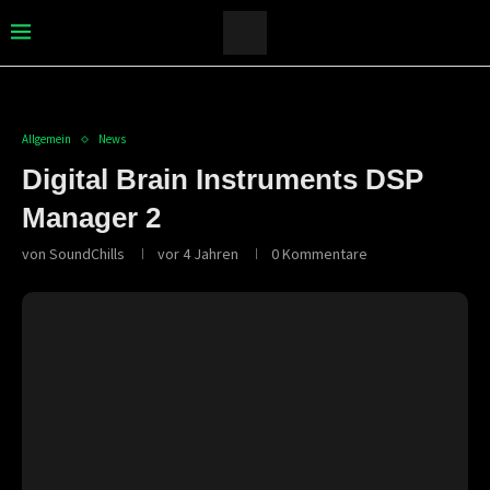
Allgemein
News
Digital Brain Instruments DSP
Manager 2
von
SoundChills
vor 4 Jahren
0 Kommentare