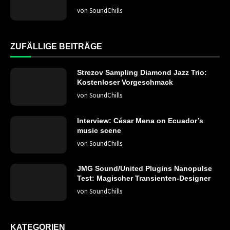
von
SoundChills
ZUFÄLLIGE BEITRÄGE
Strezov Sampling Diamond Jazz Trio:
Kostenloser Vorgeschmack
von
SoundChills
Interview: César Mena on Ecuador’s
music scene
von
SoundChills
JMG Sound/United Plugins Nanopulse
Test: Magischer Transienten-Designer
von
SoundChills
KATEGORIEN