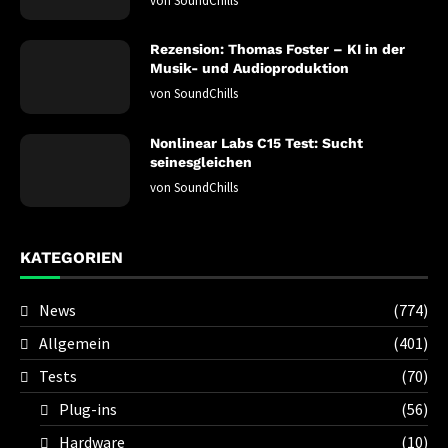
von
SoundChills
Rezension: Thomas Foster – KI in der
Musik- und Audioproduktion
von
SoundChills
Nonlinear Labs C15 Test: Sucht
seinesgleichen
von
SoundChills
KATEGORIEN
News
(774)
Allgemein
(401)
Tests
(70)
Plug-ins
(56)
Hardware
(10)