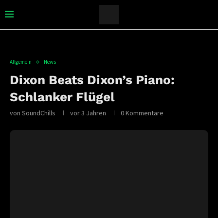
Allgemein
News
Dixon Beats Dixon’s Piano:
Schlanker Flügel
von
SoundChills
vor 3 Jahren
0 Kommentare