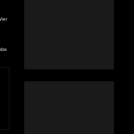
Vier
 das