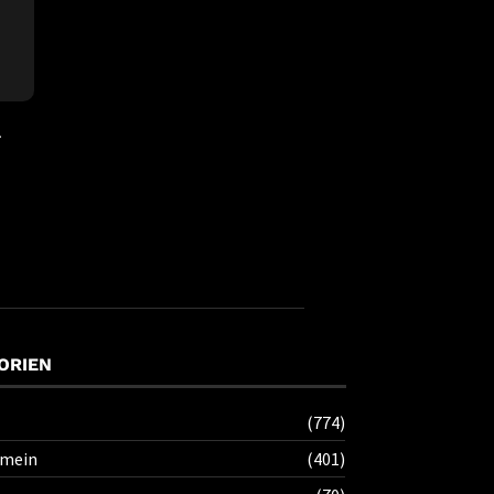
l
ORIEN
(774)
emein
(401)