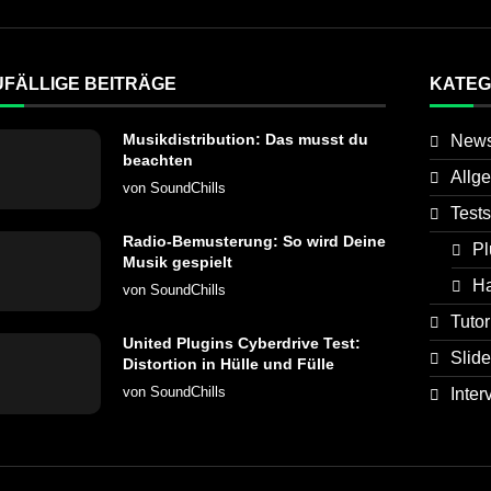
UFÄLLIGE BEITRÄGE
KATEG
Musikdistribution: Das musst du
New
beachten
Allg
von
SoundChills
Tests
Radio-Bemusterung: So wird Deine
Pl
Musik gespielt
H
von
SoundChills
Tutor
United Plugins Cyberdrive Test:
Slide
Distortion in Hülle und Fülle
von
SoundChills
Inter