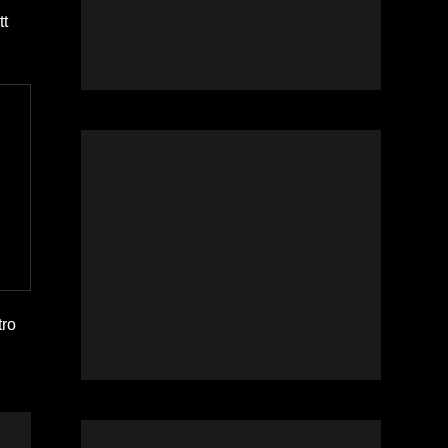
tt
tro