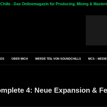
hills - Das Onlinemagazin für Producing, Mixing & Master
ADS
ÜBER MICH
WERDE TEIL VON SOUNDCHILLS
MCS – MEDI
mplete 4: Neue Expansion & Fe