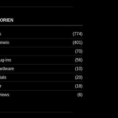
ORIEN
s
(774)
emein
(401)
(70)
ug-ins
(56)
ardware
(10)
ials
(20)
r
(18)
views
(6)