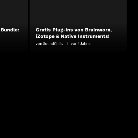
 Bundle:
Gratis Plug-ins von Brainworx,
iZotope & Native Instruments!
von
SoundChills
vor 4 Jahren