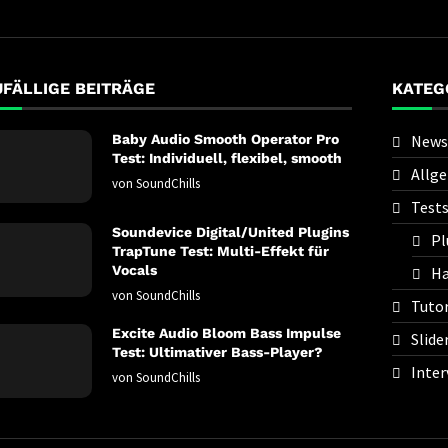
UFÄLLIGE BEITRÄGE
KATEG
Baby Audio Smooth Operator Pro
News
Test: Individuell, flexibel, smooth
Allg
von
SoundChills
Test
Soundevice Digital/United Plugins
Pl
TrapTune Test: Multi-Effekt für
Vocals
Ha
von
SoundChills
Tutor
Excite Audio Bloom Bass Impulse
Slide
Test: Ultimativer Bass-Player?
Inter
von
SoundChills