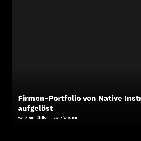
Firmen-Portfolio von Native Ins
aufgelöst
von
SoundChills
vor 3 Wochen