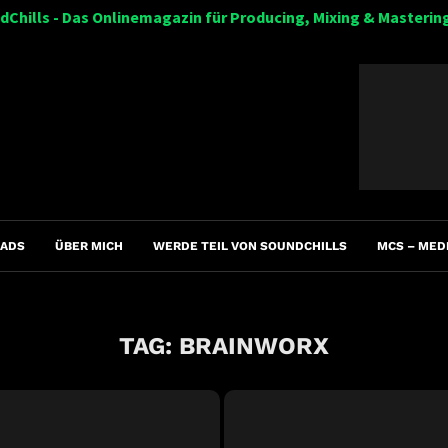
dChills - Das Onlinemagazin für Producing, Mixing & Masterin
ADS
ÜBER MICH
WERDE TEIL VON SOUNDCHILLS
MCS – MED
TAG:
BRAINWORX