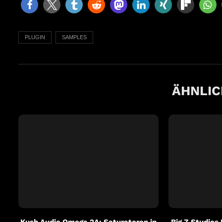
PLUGIN
SAMPLES
ÄHNLIC
Kush Audio Omega 2A: Saturatoren in
Big Z Studios