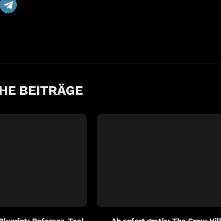
HE BEITRÄGE
 Bluprint: Referenz-Tool
Ab sofort gratis: The Crow Hil