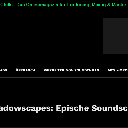
hills - Das Onlinemagazin für Producing, Mixing & Master
ADS
ÜBER MICH
WERDE TEIL VON SOUNDCHILLS
MCS – MED
hadowscapes: Epische Sounds