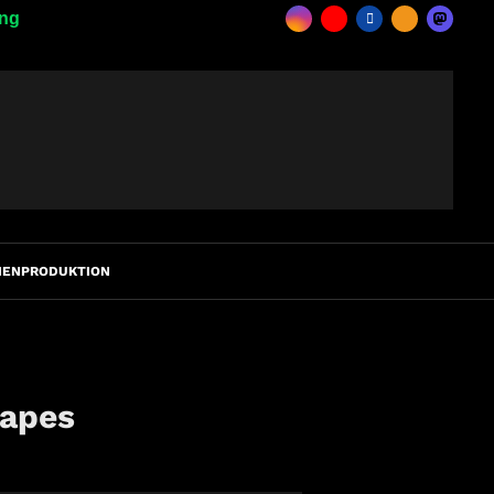
ing
IENPRODUKTION
capes