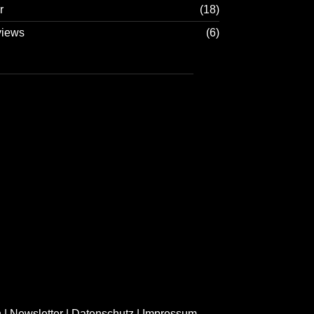
r
(18)
views
(6)
h
|
Newsletter
|
Datenschutz
|
Impressum