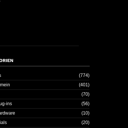
ORIEN
s
(774)
emein
(401)
(70)
ug-ins
(56)
ardware
(10)
ials
(20)