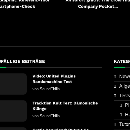
artphone-Check
Company Pocket...
UFÄLLIGE BEITRÄGE
KATEG
Video: United Plugins
New
Randomachine Test
Allg
von
SoundChills
Tests
Tracktion Kult Test: Dämonische
Pl
Klänge
H
von
SoundChills
Tutor