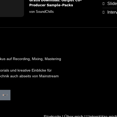
Gratis Download: Output Co-
Slide
Producer Sample-Packs
von
SoundChills
Inter
kus auf Recording, Mixing, Mastering
orials und kreative Einblicke für
technik auch abseits von Mainstream
Startseite
|
Über mich
|
Unterstütze mic