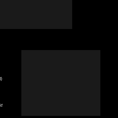
t)
kt