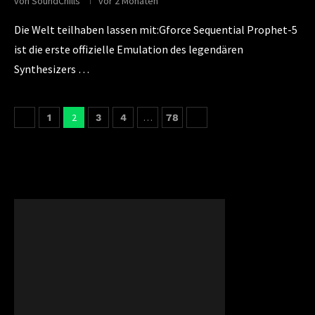
von
SoundChills
vor 2 Monaten
Die Welt teilhaben lassen mit:Gforce Sequential Prophet-5
ist die erste offizielle Emulation des legendären
Synthesizers …
2
…
1
3
4
78