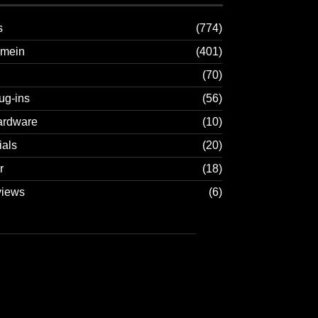
s
(774)
emein
(401)
(70)
ug-ins
(56)
ardware
(10)
ials
(20)
r
(18)
views
(6)