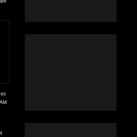
 am
 es
FAM
I