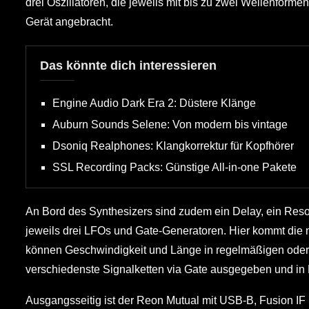
drei Oszillatoren, die jeweils mit bis zu zwei Wellenform
Gerät angebracht.
Das könnte dich interessieren
Engine Audio Dark Era 2: Düstere Klänge
Auburn Sounds Selene: Von modern bis vintage
Dsoniq Realphones: Klangkorrektur für Kopfhörer
SSL Recording Packs: Günstige All-in-one Pakete
An Bord des Synthesizers sind zudem ein Delay, ein Reson
jeweils drei LFOs und Gate-Generatoren. Hier kommt die 
können Geschwindigkeit und Länge in regelmäßigen oder
verschiedenste Signalketten via Gate ausgegeben und in 
Ausgangsseitig ist der Reon Mutual mit USB-B, Fusion IF 