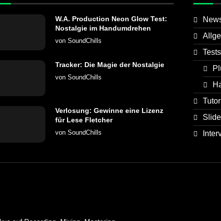
W.A. Production Neon Glow Test:
New
Nostalgie im Handumdrehen
Allg
von
SoundChills
Tests
Tracker: Die Magie der Nostalgie
Pl
von
SoundChills
H
Tutor
Verlosung: Gewinne eine Lizenz
Slide
für Lese Fletcher
von
SoundChills
Inter