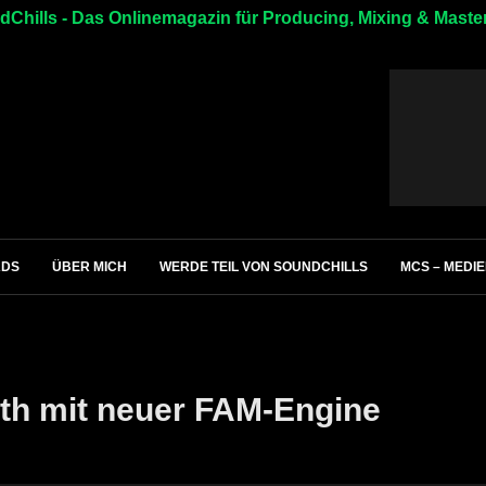
Chills - Das Onlinemagazin für Producing, Mixing & Maste
ADS
ÜBER MICH
WERDE TEIL VON SOUNDCHILLS
MCS – MEDI
th mit neuer FAM-Engine