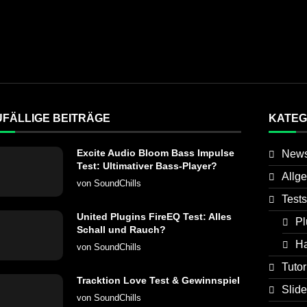
UFÄLLIGE BEITRÄGE
KATEG
Excite Audio Bloom Bass Impulse
New
Test: Ultimativer Bass-Player?
Allg
von
SoundChills
Tests
United Plugins FireEQ Test: Alles
Pl
Schall und Rauch?
H
von
SoundChills
Tutor
Tracktion Love Test & Gewinnspiel
Slide
von
SoundChills