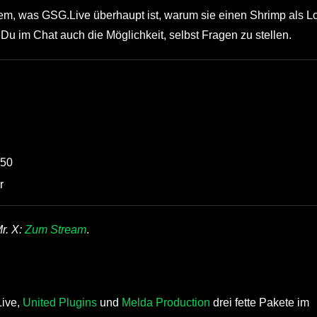
rem, was GSG.Live überhaupt ist, warum sie einen Shrimp als L
u im Chat auch die Möglichkeit, selbst Fragen zu stellen.
250
r
r. X:
Zum Stream
.
Live,
United Plugins
und
Melda Production
drei fette Pakete im