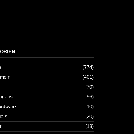
ORIEN
s
(774)
emein
(401)
(70)
ug-ins
(56)
ardware
(10)
ials
(20)
r
(18)