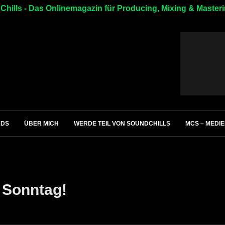
hills - Das Onlinemagazin für Producing, Mixing & Master
ADS
ÜBER MICH
WERDE TEIL VON SOUNDCHILLS
MCS – MEDI
 Sonntag!