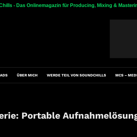
hills - Das Onlinemagazin für Producing, Mixing & Masteri
ADS
ÜBER MICH
WERDE TEIL VON SOUNDCHILLS
MCS – MED
Serie: Portable Aufnahmelösun