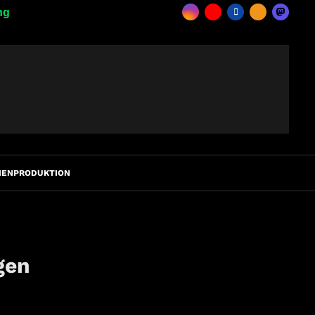
ng
IENPRODUKTION
gen