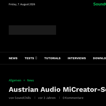
SoundC
Friday, 7. August 2026
NEWS
TESTS
TUTORIALS
INTERVIEWS
DOWNLO
Allgemein
News
Austrian Audio MiCreator-
von
SoundChills
vor 3 Jahren
0 Kommentare