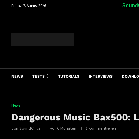
SoundC
Friday, 7. August 2026
NEWS
TESTS
TUTORIALS
INTERVIEWS
DOWNLO
News
Dangerous Music Bax500: L
von
SoundChills
vor 6 Monaten
1 kommentieren