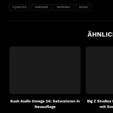
EQUALIZER
HARDWARE
MASTERING
MIXING
ÄHNLIC
Kush Audio Omega 2A: Saturatoren in
Big Z Studios
Neuauflage
mit Sm