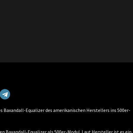
 Baxandall-Equalizer des amerikanischen Herstellers ins 500er-
 Baxandall-Equalizer als 500er-Modul. Laut Hersteller ist es ein