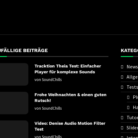
UFÄLLIGE BEITRÄGE
KATEG
Tracktion Theia Test: Einfacher
News
Player für komplexe Sounds
Allg
von
SoundChills
Test
Frohe Weihnachten & einen guten
Pl
Rutsch!
Ha
von
SoundChills
Tutor
Video: Denise Audio Motion Filter
Slide
Test
von
SoundChills
Inter