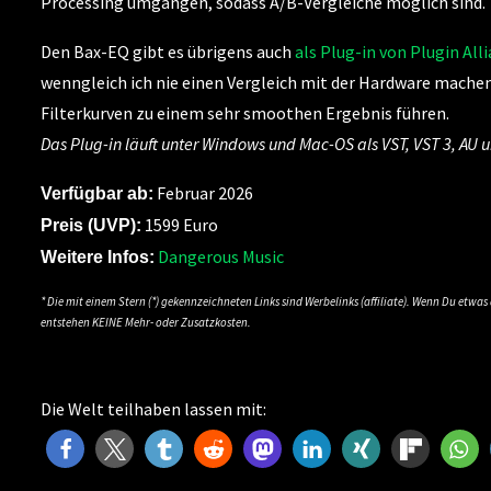
Processing umgangen, sodass A/B-Vergleiche möglich sind.
Den Bax-EQ gibt es übrigens auch
als Plug-in von Plugin All
wenngleich ich nie einen Vergleich mit der Hardware machen 
Filterkurven zu einem sehr smoothen Ergebnis führen.
Das Plug-in läuft unter Windows und Mac-OS als VST, VST 3, AU 
Februar 2026
Verfügbar ab:
1599 Euro
Preis (UVP):
Dangerous Music
Weitere Infos:
* Die mit einem Stern (*) gekennzeichneten Links sind Werbelinks (affiliate). Wenn Du etwa
entstehen KEINE Mehr- oder Zusatzkosten.
Die Welt teilhaben lassen mit: