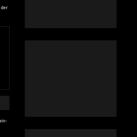
 der
ain-