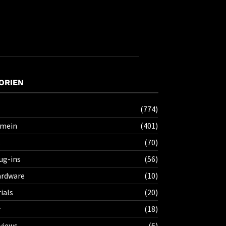
ORIEN
(774)
emein
(401)
s
(70)
ug-ins
(56)
rdware
(10)
ials
(20)
r
(18)
views
(6)