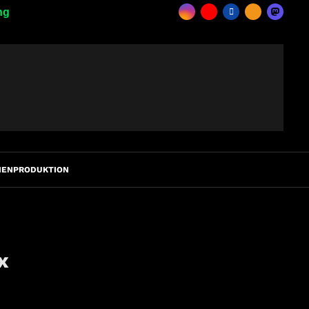
ng
IENPRODUKTION
x