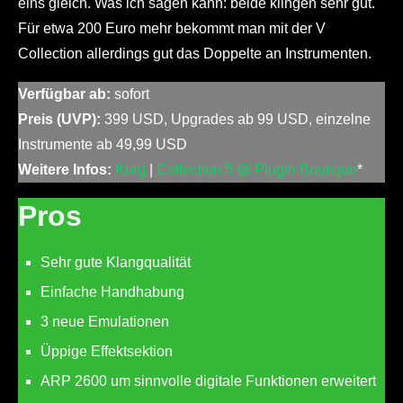
eins gleich. Was ich sagen kann: beide klingen sehr gut.
Für etwa 200 Euro mehr bekommt man mit der V
Collection allerdings gut das Doppelte an Instrumenten.
Verfügbar ab:
sofort
Preis (UVP):
399 USD, Upgrades ab 99 USD, einzelne
Instrumente ab 49,99 USD
Weitere Infos:
Korg
|
Collection 5 @ Plugin Boutique
*
Pros
Sehr gute Klangqualität
Einfache Handhabung
3 neue Emulationen
Üppige Effektsektion
ARP 2600 um sinnvolle digitale Funktionen erweitert