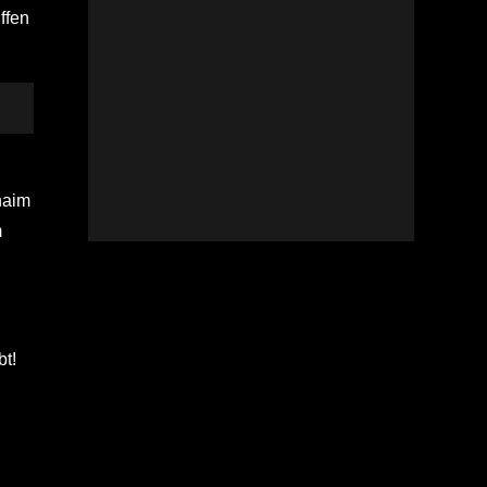
ffen
naim
m
bt!