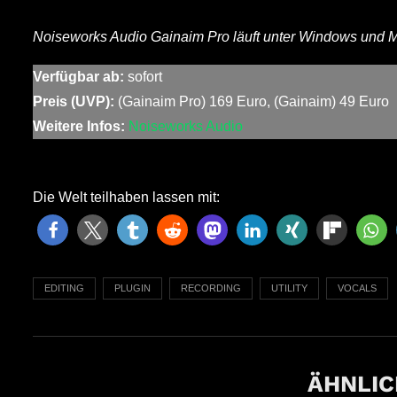
Noiseworks Audio Gainaim Pro läuft unter Windows und 
Verfügbar ab:
sofort
Preis (UVP):
(Gainaim Pro) 169 Euro, (Gainaim) 49 Euro
Weitere Infos:
Noiseworks Audio
Die Welt teilhaben lassen mit:
EDITING
PLUGIN
RECORDING
UTILITY
VOCALS
ÄHNLIC