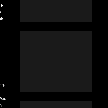
he
n
ls.
ng-,
.
 Was
m