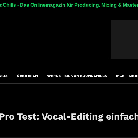
Chills - Das Onlinemagazin für Producing, Mixing & Maste
ADS
ÜBER MICH
WERDE TEIL VON SOUNDCHILLS
MCS – MED
ro Test: Vocal-Editing einfa