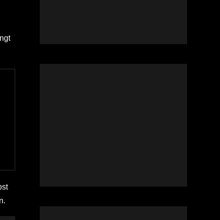
ngt
bst
n.