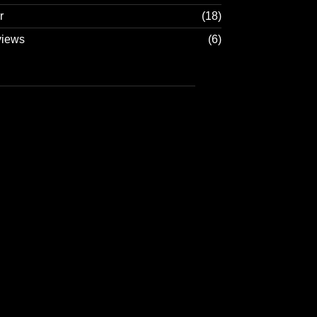
r
(18)
views
(6)