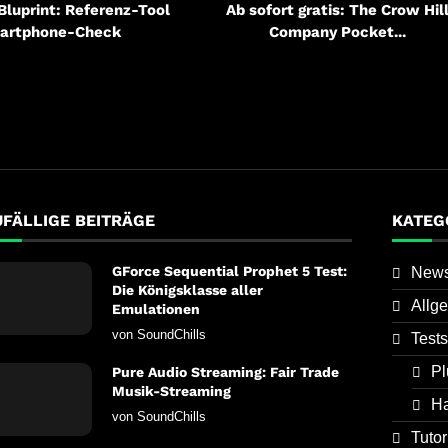
 Bluprint: Referenz-Tool
Ab sofort gratis: The Crow Hil
artphone-Check
Company Pocket...
UFÄLLIGE BEITRÄGE
KATEG
GForce Sequential Prophet 5 Test:
New
Die Königsklasse aller
Allg
Emulationen
von
SoundChills
Tests
Pl
Pure Audio Streaming: Fair Trade
Musik-Streaming
H
von
SoundChills
Tutor