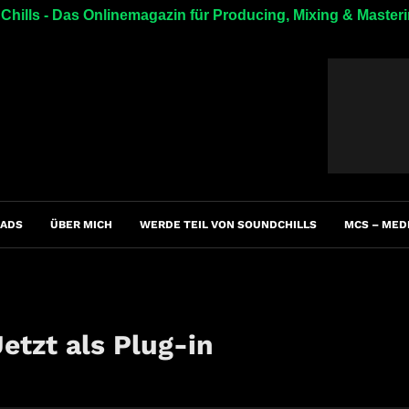
hills - Das Onlinemagazin für Producing, Mixing & Master
ADS
ÜBER MICH
WERDE TEIL VON SOUNDCHILLS
MCS – MED
etzt als Plug-in