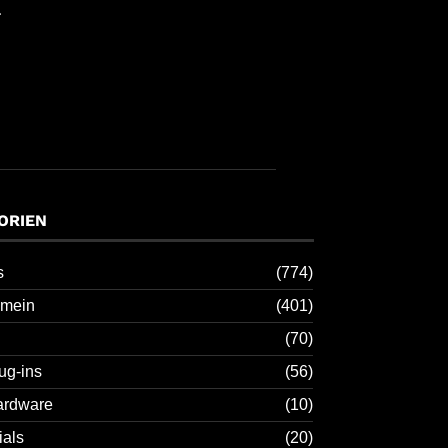
l
ORIEN
s
(774)
emein
(401)
(70)
ug-ins
(56)
ardware
(10)
ials
(20)