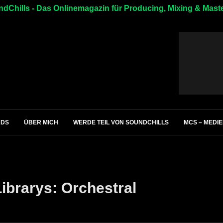
dChills - Das Onlinemagazin für Producing, Mixing & Mast
ADS
ÜBER MICH
WERDE TEIL VON SOUNDCHILLS
MCS – MEDI
Librarys: Orchestral