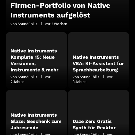
Firmen-Portfolio von Native
Instruments aufgelöst
von
SoundChills
vor 3 Wochen
Native Instruments
Komplete 15: Neue
Native Instruments
Versionen,
VEA: KI-Assistent für
Instrumente & mehr
Sprachbearbeitung
von
SoundChills
vor
von
SoundChills
vor
2 Jahren
3 Jahren
Native Instruments
Glaze: Geschenk zum
Daze Zen: Gratis
Jahresende
Synth für Reaktor
von
SoundChills
vor
von
SoundChills
vor