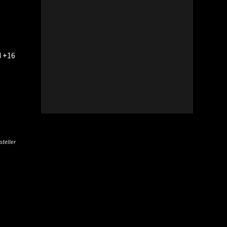
d +16
steller