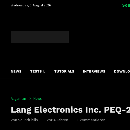
Sou
Wednesday, 5. August 2026
NEWS
TESTS
TUTORIALS
INTERVIEWS
DOWNLO
Allgemein
News
Lang Electronics Inc. PEQ-2
von
SoundChills
vor 4 Jahren
1 kommentieren