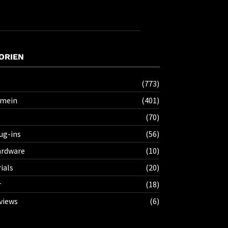
ORIEN
(773)
emein
(401)
s
(70)
ug-ins
(56)
rdware
(10)
ials
(20)
r
(18)
views
(6)