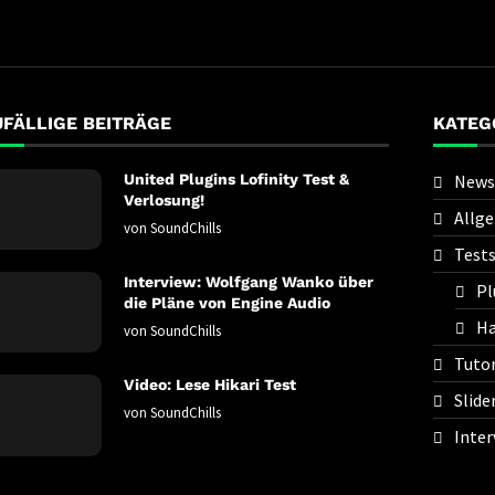
UFÄLLIGE BEITRÄGE
KATEG
United Plugins Lofinity Test &
News
Verlosung!
Allg
von
SoundChills
Test
Interview: Wolfgang Wanko über
Pl
die Pläne von Engine Audio
Ha
von
SoundChills
Tutor
Video: Lese Hikari Test
Slide
von
SoundChills
Inter