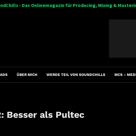
ndChills - Das Onlinemagazin für Producing, Mixing & Masteri
ADS
ÜBER MICH
WERDE TEIL VON SOUNDCHILLS
MCS – MED
: Besser als Pultec