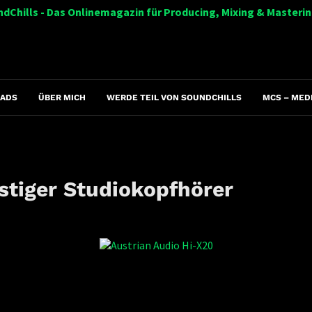
dChills - Das Onlinemagazin für Producing, Mixing & Masteri
ADS
ÜBER MICH
WERDE TEIL VON SOUNDCHILLS
MCS – MED
stiger Studiokopfhörer