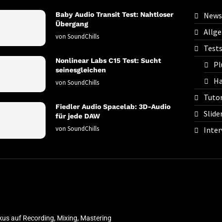
Baby Audio Transit Test: Nahtloser
News
Übergang
Allg
von
SoundChills
Test
Nonlinear Labs C15 Test: Sucht
Pl
seinesgleichen
Ha
von
SoundChills
Tutor
Fiedler Audio Spacelab: 3D-Audio
Slide
für jede DAW
von
SoundChills
Inter
kus auf Recording, Mixing, Mastering