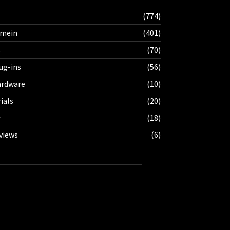
(774)
emein
(401)
s
(70)
ug-ins
(56)
rdware
(10)
ials
(20)
r
(18)
views
(6)