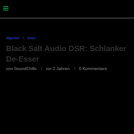
Allgemein
News
Black Salt Audio DSR: Schlanker
De-Esser
von
SoundChills
vor 2 Jahren
0 Kommentare