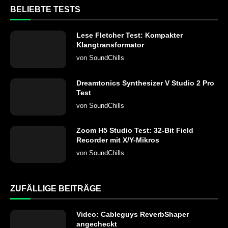
BELIEBTE TESTS
Lese Fletcher Test: Kompakter
Klangtransformator
von
SoundChills
Dreamtonics Synthesizer V Studio 2 Pro
Test
von
SoundChills
Zoom H5 Studio Test: 32-Bit Field
Recorder mit X/Y-Mikros
von
SoundChills
ZUFÄLLIGE BEITRÄGE
Video: Cableguys ReverbShaper
angecheckt