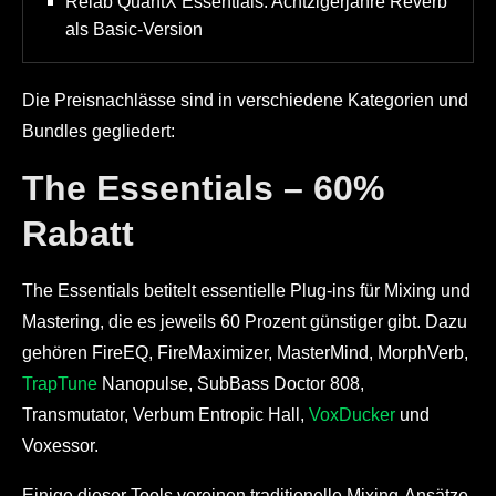
Relab QuantX Essentials: Achtzigerjahre Reverb
als Basic-Version
Die Preisnachlässe sind in verschiedene Kategorien und
Bundles gegliedert:
The Essentials – 60%
Rabatt
The Essentials betitelt essentielle Plug-ins für Mixing und
Mastering, die es jeweils 60 Prozent günstiger gibt. Dazu
gehören FireEQ, FireMaximizer, MasterMind, MorphVerb,
TrapTune
Nanopulse, SubBass Doctor 808,
Transmutator, Verbum Entropic Hall,
VoxDucker
und
Voxessor.
Einige dieser Tools vereinen traditionelle Mixing-Ansätze