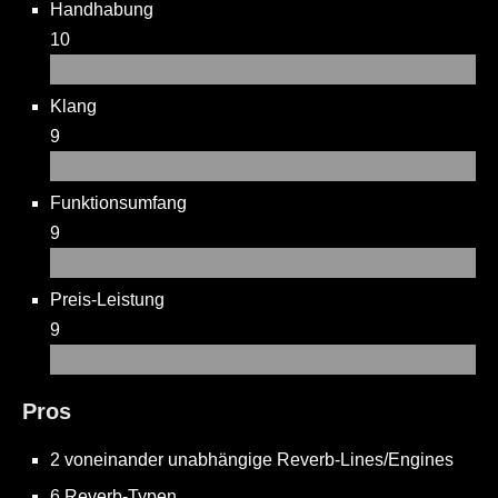
Handhabung
10
Klang
9
Funktionsumfang
9
Preis-Leistung
9
Pros
2 voneinander unabhängige Reverb-Lines/Engines
6 Reverb-Typen