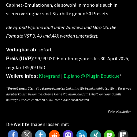
Cabinet-Emulationen, die sowohl in mono als auch in
stereo verfügbar sind. Starhilfe geben 50 Presets.
Klevgrand Elpiano läuft unter Windows und Mac-OS. Die
Formate VST 3, AU und AAX werden unterstützt.
sofort
Verfügbar ab:
99,99 USD Einführungspreis bis 30. April 2025,
Preis (UVP):
regulär 149,99 USD
Klevgrand
|
Elpiano @ Plugin Boutique
*
Weitere Infos:
* Die mit einem Stern (*) gekennzeichneten Links sind Werbelinks (affiliate). Wenn Du etwas
darüber kaufst, bekomme ich eine kleine Provision, die zum Erhalt von SoundChills
beiträgt. Für dich entstehen KEINE Mehr- oder Zusatzkosten.
Foto: Hersteller
Die Welt teilhaben lassen mit: