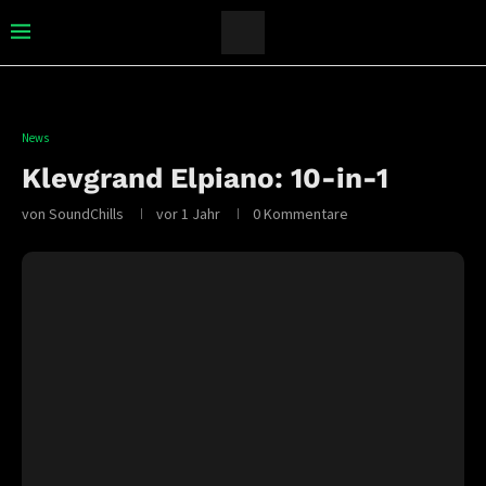
News
Klevgrand Elpiano: 10-in-1
von
SoundChills
vor 1 Jahr
0 Kommentare