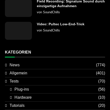
Field Recording: Signature Sound durch
einzigartige Aufnahmen
von
SoundChills
Video: Pultec Low-End-Trick
von
SoundChills
KATEGORIEN
News
(774)
Allgemein
(401)
Tests
(70)
Plug-ins
(56)
Hardware
(10)
Tutorials
(20)