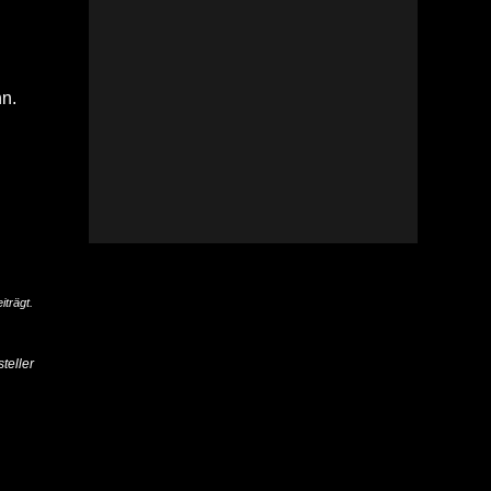
n.
iträgt.
teller