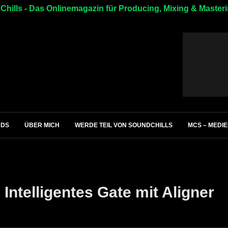
hills - Das Onlinemagazin für Producing, Mixing & Master
ADS
ÜBER MICH
WERDE TEIL VON SOUNDCHILLS
MCS – MEDI
ntelligentes Gate mit Aligner