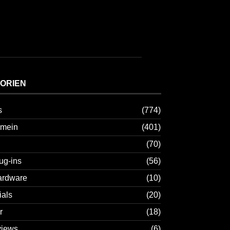
ORIEN
s
(774)
emein
(401)
(70)
ug-ins
(56)
ardware
(10)
ials
(20)
r
(18)
views
(6)