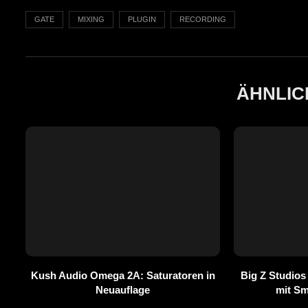
GATE
MIXING
PLUGIN
RECORDING
ÄHNLIC
Kush Audio Omega 2A: Saturatoren in
Big Z Studios
Neuauflage
mit S