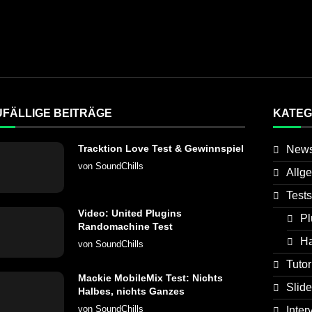
UFÄLLIGE BEITRÄGE
KATEG
Tracktion Love Test & Gewinnspiel
New
von
SoundChills
Allg
Tests
Video: United Plugins
Pl
Randomachine Test
H
von
SoundChills
Tutor
Mackie MobileMix Test: Nichts
Slide
Halbes, nichts Ganzes
von
SoundChills
Inter