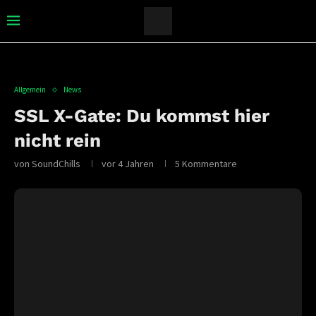
Allgemein
News
SSL X-Gate: Du kommst hier
nicht rein
von
SoundChills
vor 4 Jahren
5 Kommentare