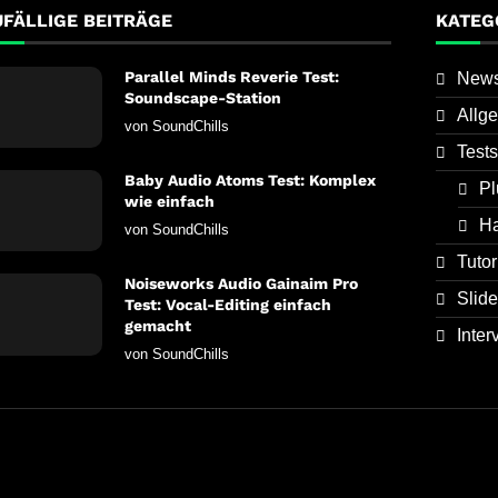
UFÄLLIGE BEITRÄGE
KATEG
Parallel Minds Reverie Test:
New
Soundscape-Station
Allg
von
SoundChills
Tests
Baby Audio Atoms Test: Komplex
Pl
wie einfach
H
von
SoundChills
Tutor
Noiseworks Audio Gainaim Pro
Slide
Test: Vocal-Editing einfach
gemacht
Inter
von
SoundChills