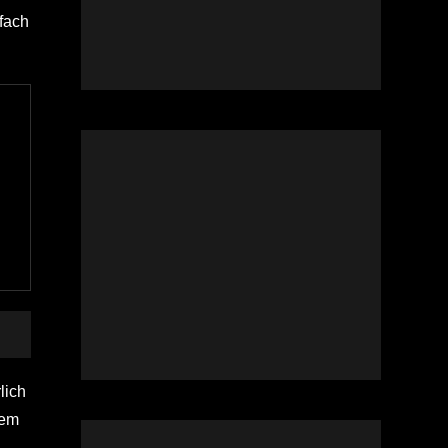
nfach
lich
dem