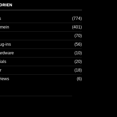
ORIEN
s
(774)
emein
(401)
(70)
ug-ins
(56)
ardware
(10)
ials
(20)
r
(18)
views
(6)