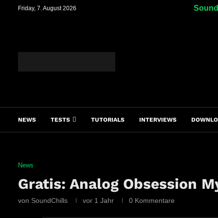
SoundC
Friday, 7. August 2026
NEWS
TESTS
TUTORIALS
INTERVIEWS
DOWNLO
News
Gratis: Analog Obsession M
von
SoundChills
vor 1 Jahr
0 Kommentare