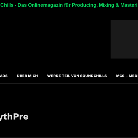
hills - Das Onlinemagazin für Producing, Mixing & Master
ADS
ÜBER MICH
WERDE TEIL VON SOUNDCHILLS
MCS – MED
ythPre