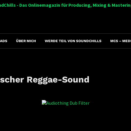
dChills - Das Onlinemagazin für Producing, Mixing & Masterin
ADS
ÜBER MICH
WERDE TEIL VON SOUNDCHILLS
MCS – MED
nischer Reggae-Sound