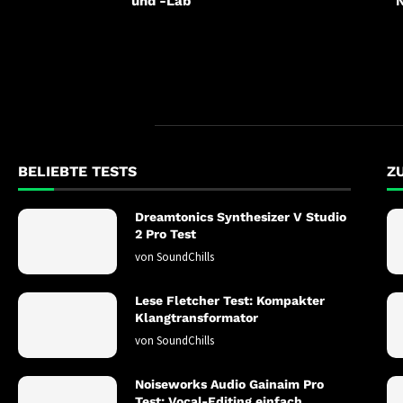
und -Lab
BELIEBTE TESTS
Z
Dreamtonics Synthesizer V Studio
2 Pro Test
von
SoundChills
Lese Fletcher Test: Kompakter
Klangtransformator
von
SoundChills
Noiseworks Audio Gainaim Pro
Test: Vocal-Editing einfach