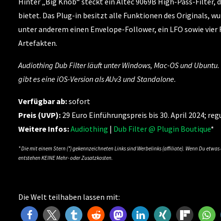
Hinter „Big Knob“ steckt ein Altec 9069B High-Pass-Filter,
bietet. Das Plug-in besitzt alle Funktionen des Originals, 
unter anderem einen Envelope-Follower, ein LFO sowie vier
Artefakten.
Audiothing Dub Filter läuft unter Windows, Mac-OS und Ubuntu.
gibt es eine iOS-Version als AUv3 und Standalone.
Verfügbar ab:
sofort
Preis (UVP):
29 Euro Einführungspreis bis 30. April 2024; reg
Weitere Infos:
Audiothing
|
Dub Filter @ Plugin Boutique
*
* Die mit einem Stern (*) gekennzeichneten Links sind Werbelinks (affiliate). Wenn Du etwa
entstehen KEINE Mehr- oder Zusatzkosten.
Die Welt teilhaben lassen mit: