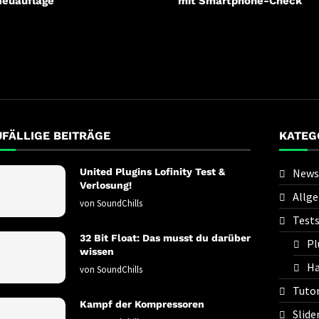
Neuauflage
mit Smartphone-Check
UFÄLLIGE BEITRÄGE
KATEG
United Plugins Lofinity Test &
News
Verlosung!
Allg
von
SoundChills
Test
32 Bit Float: Das musst du darüber
Pl
wissen
Ha
von
SoundChills
Tutor
Kampf der Kompressoren
Slide