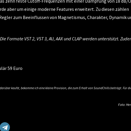
 das zehn feste Cutoff-Frequenzen mit einer Dämpfung von 18 dB/O
wurde aber um einige moderne Features erweitert. Zu diesen zählen
 Regler zum Beeinflussen von Magnetismus, Charakter, Dynamik u
 Die Formate VST 2, VST 3, AU, AAX und CLAP werden unterstützt. Zud
ulär 59 Euro
s darüber kaufst, bekomme ich eine kleine Provision, die zum Erhalt von SoundChills beiträgt. Für di
Foto: Her