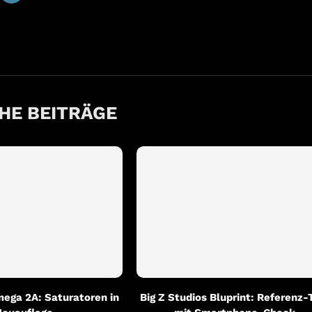
HE BEITRÄGE
ega 2A: Saturatoren in
Big Z Studios Bluprint: Referenz-