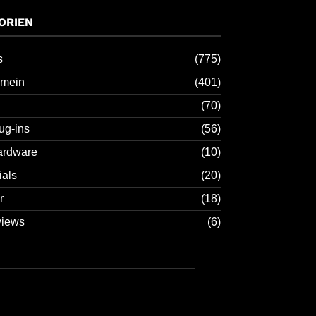
ORIEN
s
(775)
emein
(401)
(70)
ug-ins
(56)
ardware
(10)
ials
(20)
r
(18)
views
(6)