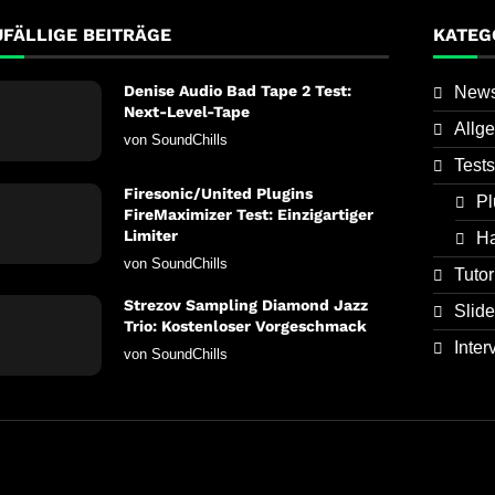
UFÄLLIGE BEITRÄGE
KATEG
Denise Audio Bad Tape 2 Test:
New
Next-Level-Tape
Allg
von
SoundChills
Tests
Firesonic/United Plugins
Pl
FireMaximizer Test: Einzigartiger
Limiter
H
von
SoundChills
Tutor
Strezov Sampling Diamond Jazz
Slide
Trio: Kostenloser Vorgeschmack
Inter
von
SoundChills