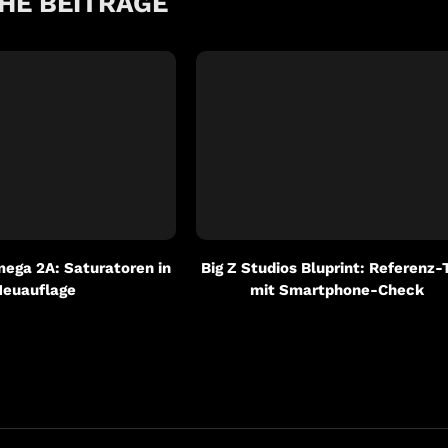
HE BEITRÄGE
ega 2A: Saturatoren in
Big Z Studios Bluprint: Referenz-
Neuauflage
mit Smartphone-Check