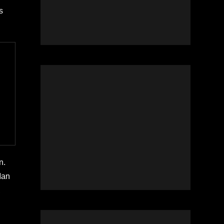
s
n.
Man
,