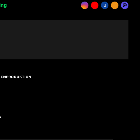
ing
IENPRODUKTION
r