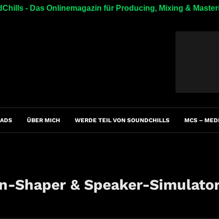
Chills - Das Onlinemagazin für Producing, Mixing & Master
ADS
ÜBER MICH
WERDE TEIL VON SOUNDCHILLS
MCS – MED
on-Shaper & Speaker-Simulato