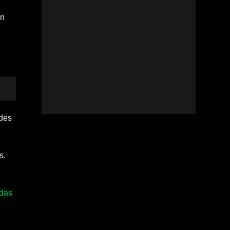
en
 des
s.
 das