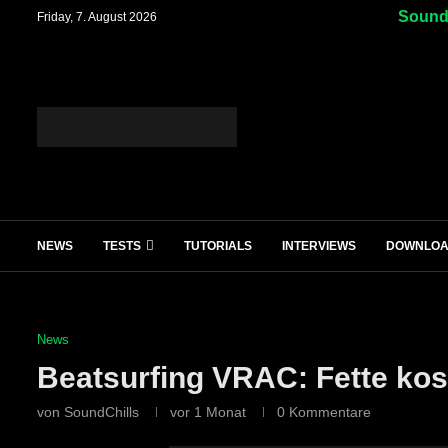
SoundC
Friday, 7. August 2026
NEWS
TESTS
TUTORIALS
INTERVIEWS
DOWNLO
News
Beatsurfing VRAC: Fette ko
von
SoundChills
vor 1 Monat
0 Kommentare