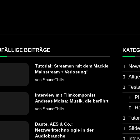
UFÄLLIGE BEITRÄGE
KATEG
Tutorial: Streamen mit dem Mackie
New
Mainstream + Verlosung!
Allg
von
SoundChills
Tests
Interview mit Filmkomponist
Pl
Andreas Moisa: Musik, die berührt
H
von
SoundChills
Tutor
Dante, AES & Co.:
Slide
Netzwerktechnologie in der
Audiobranche
Inter