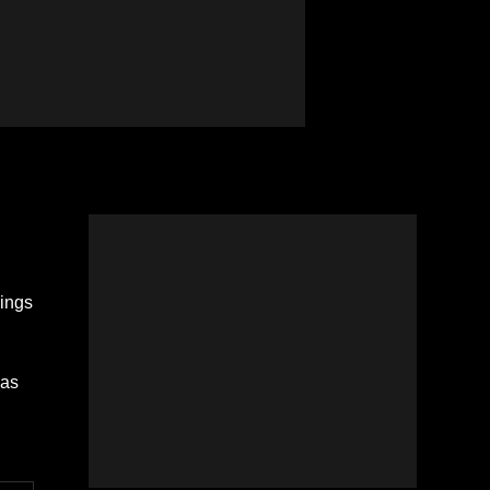
ings
Das