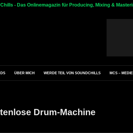
hills - Das Onlinemagazin für Producing, Mixing & Master
ADS
ÜBER MICH
WERDE TEIL VON SOUNDCHILLS
MCS – MEDI
stenlose Drum-Machine