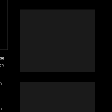
ese
uch
n
n-