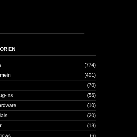
ORIEN
s
(774)
emein
(401)
(70)
ug-ins
(56)
ardware
(10)
ials
(20)
r
(18)
views
(6)