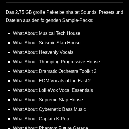
Das 2,75 GB große Paket beinhaltet Sounds, Presets und
Dateien aus den folgenden Sample-Packs:
What About: Musical Tech House
What About: Seismic Slap House
What About: Heavenly Vocals
What About: Thumping Progressive House
What About: Dramatic Orchestra Toolkit 2
What About: EDM Vocals of the East 2
What About: LollieVox Vocal Essentials
What About: Supreme Slap House
What About: Cybernetic Bass Music
What About: Captain K-Pop
What About: Phantom Future Garage